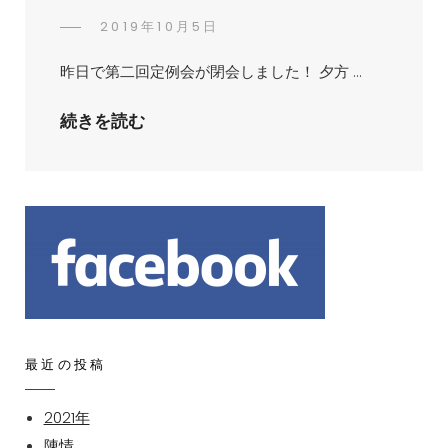
POSTED
2019年10月5日
ひ
BY
ON
ろ
昨日で第二回定例会が閉会しました！ 夕方 …
ゆ
き
船
続きを読む
大
橋
沢
で
初
め
て
の
女
子
最近の投稿
プ
ロ
2021年
野
陳情