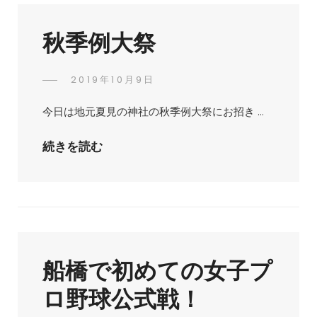
秋季例大祭
POSTED
2019年10月9日
ひ
BY
ON
ろ
今日は地元夏見の神社の秋季例大祭にお招き …
ゆ
き
秋
続きを読む
大
季
沢
例
大
祭
船橋で初めての女子プ
ロ野球公式戦！