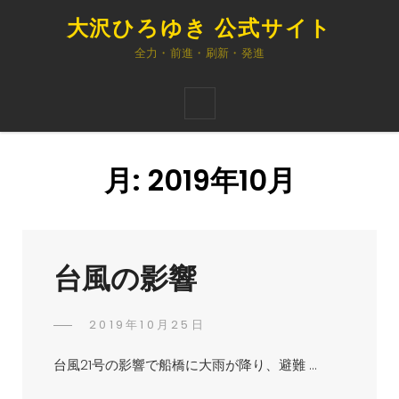
大沢ひろゆき 公式サイト
全力・前進・刷新・発進
月:
2019年10月
台風の影響
POSTED
2019年10月25日
ひ
BY
ON
ろ
台風21号の影響で船橋に大雨が降り、避難 …
ゆ
き