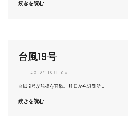
台
続きを読む
大
風
沢
の
影
響
台風19号
POSTED
2019年10月13日
ひ
BY
ON
ろ
台風19号が船橋を直撃。 昨日から避難所 …
ゆ
き
台
続きを読む
大
風
沢
19
号