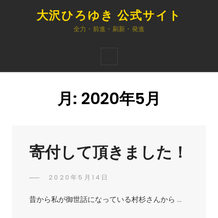
大沢ひろゆき 公式サイト
全力・前進・刷新・発進
月:
2020年5月
寄付して頂きました！
POSTED
2020年5月14日
ひ
BY
ON
ろ
昔から私が御世話になっている村杉さんから …
ゆ
き