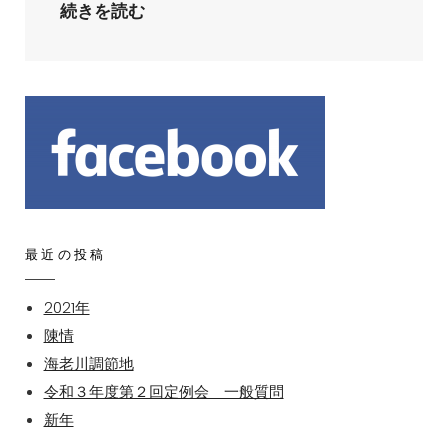
寄
続きを読む
大
付
沢
し
て
頂
き
ま
し
た！
最近の投稿
2021年
陳情
海老川調節地
令和３年度第２回定例会 一般質問
新年