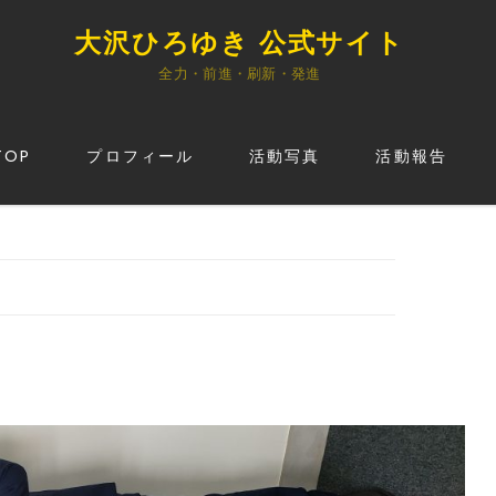
大沢ひろゆき 公式サイト
全力・前進・刷新・発進
TOP
プロフィール
活動写真
活動報告