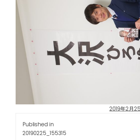
Posted
2019年2月2
投
on
Published in
稿
20190225_155315