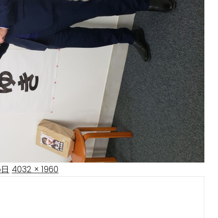
Full
5日
4032 × 1960
size