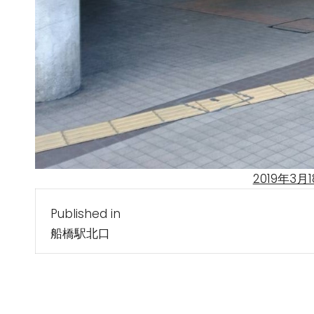
Posted
2019年3月
投
on
Published in
稿
船橋駅北口
ナ
ビ