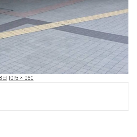
Full
18日
1015 × 960
size