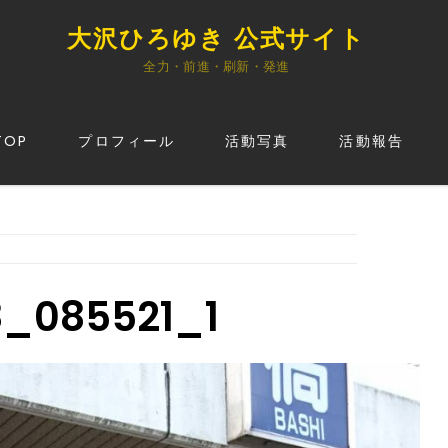
大沢ひろゆき 公式サイト
全力・前進・刷新・発進
TOP
プロフィール
活動写真
活動報告
8_085521_1