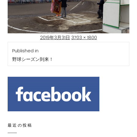
Posted
Full
2019年3月31日
3703 × 1800
投
on
size
Published in
稿
野球シーズン到来！
ナ
ビ
ゲ
ー
シ
ョ
ン
最近の投稿