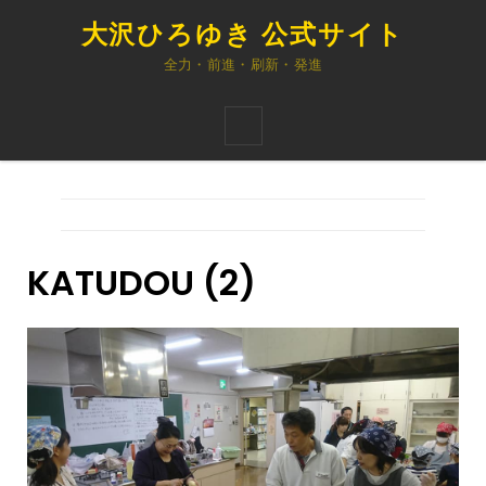
大沢ひろゆき 公式サイト
全力・前進・刷新・発進
KATUDOU (2)