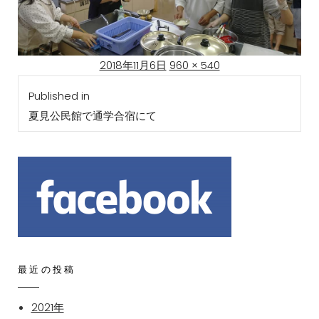
Posted
Full
2018年11月6日
960 × 540
投
on
size
Published in
稿
夏見公民館で通学合宿にて
ナ
ビ
ゲ
ー
シ
ョ
ン
最近の投稿
2021年