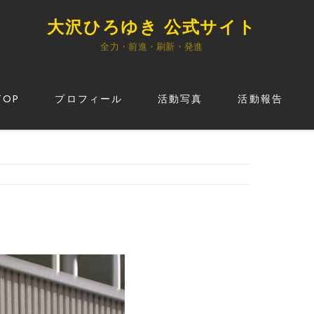
大沢ひろゆき 公式サイト
全力・前進・刷新・発進
TOP
プロフィール
活動写真
活動報告