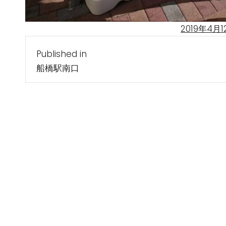
Posted
2019年4月1
投
on
Published in
稿
船橋駅南口
ナ
ビ
ゲ
ー
シ
ョ
ン