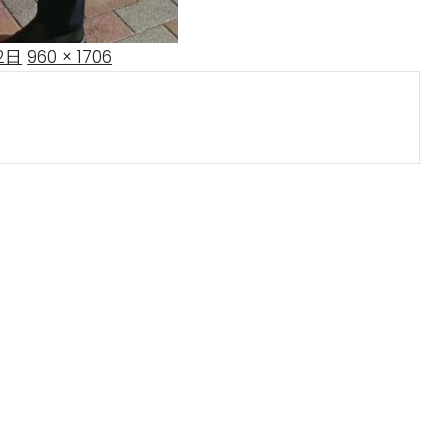
Full
2日
960 × 1706
size