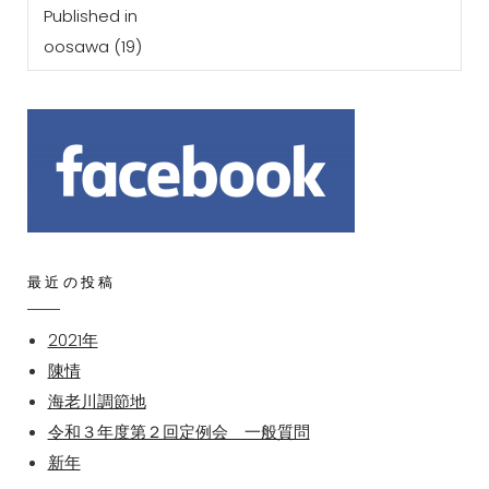
投
Published in
稿
oosawa (19)
ナ
ビ
ゲ
ー
シ
ョ
ン
最近の投稿
2021年
陳情
海老川調節地
令和３年度第２回定例会 一般質問
新年