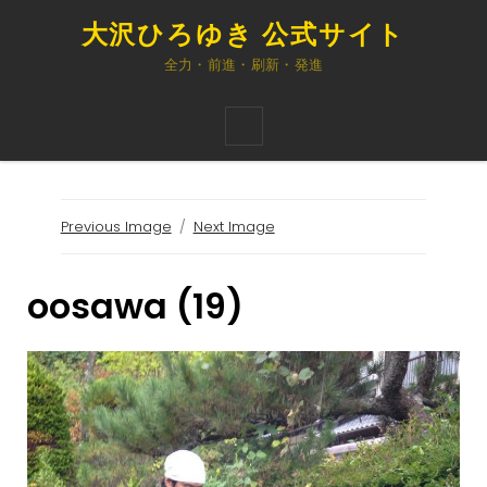
大沢ひろゆき 公式サイト
全力・前進・刷新・発進
Previous Image
Next Image
oosawa (19)