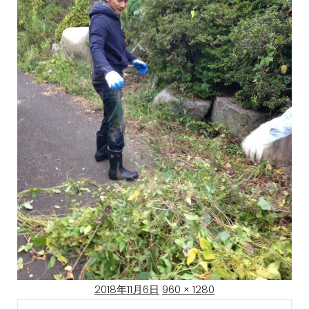
Posted
Full
2018年11月6日
960 × 1280
on
size