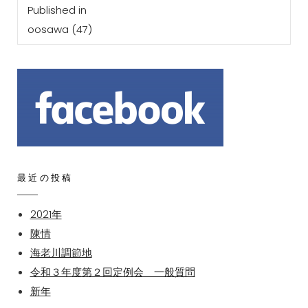
投
Published in
稿
oosawa (47)
ナ
ビ
ゲ
ー
シ
ョ
ン
最近の投稿
2021年
陳情
海老川調節地
令和３年度第２回定例会 一般質問
新年