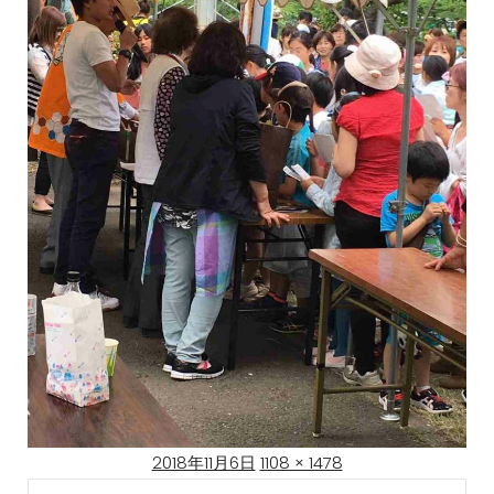
Posted
Full
2018年11月6日
1108 × 1478
on
size